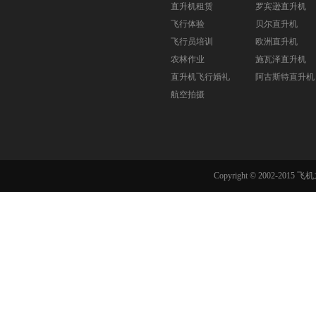
直升机租赁
罗宾逊直升机
飞行体验
贝尔直升机
飞行员培训
欧洲直升机
农林作业
施瓦泽直升机
直升机飞行婚礼
阿古斯特直升机
航空拍摄
Copyright © 2002-201