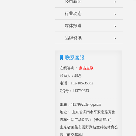
公司新闻
行业动态
媒体报道
品牌资讯
在线咨询：
点击交谈
联系人：郭总
电话：132-105-35852
QQ号：413799253
邮箱：413799253@qq.com
地址： 山东省济南市平安南路齐鲁
汽车生活广场D展厅（长清展厅）
山东省莱芜市雪野湖航空科技体育公
园（航空基地）